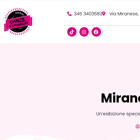
345 3403683
Via Miranese,
Miran
Un’esibizione specia