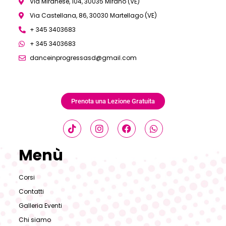
Via Miranese, 104, 30035 Mirano (VE)
Via Castellana, 86, 30030 Martellago (VE)
+ 345 3403683
+ 345 3403683
danceinprogressasd@gmail.com
Prenota una Lezione Gratuita
Menù
Corsi
Contatti
Galleria Eventi
Chi siamo