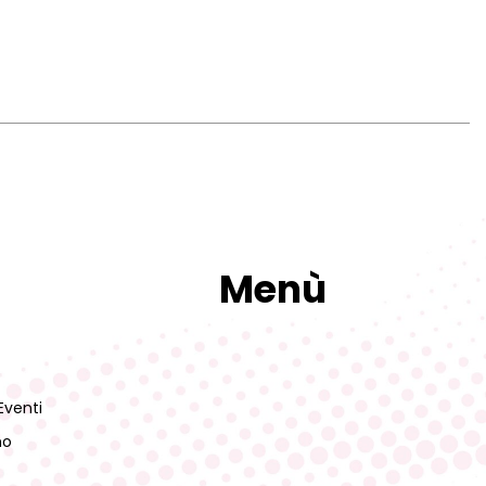
Menù
i
Eventi
mo